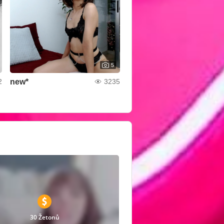
5
new*
2
3235
30 Žetonů