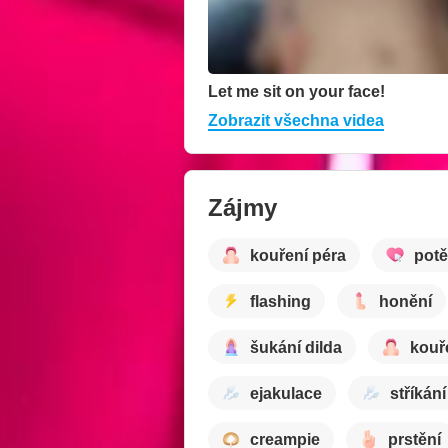
Let me sit on your face!
Zobrazit všechna videa
Zájmy
kouření péra
potě
flashing
honění
šukání dilda
kouř
ejakulace
stříkání
creampie
prstění