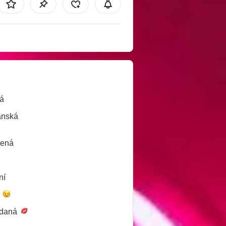
á
ánská
lená
ní
é
daná