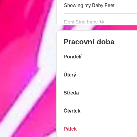
Showing my Baby Feet
Dont Stop baby 🤤
Pracovní doba
Pondělí
Úterý
Středa
Čtvrtek
Pátek