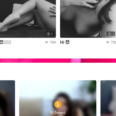
2
2
😈❤️‍🔥🔥
Hi 😈
784
79
51 Žetonů