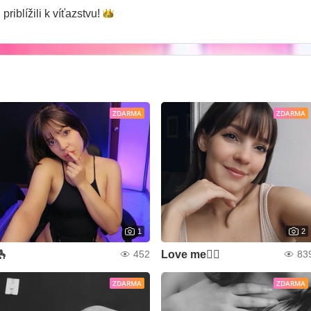
g
priblížili k
víťazstvu!
ZDARMA
ZDARMA
1
2
🫰
Love me❤️‍🔥
452
83
ZDARMA
ZDARMA