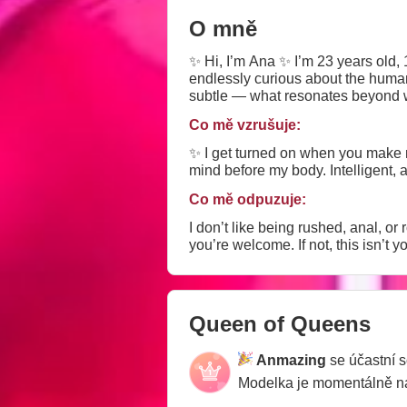
O mně
✨ Hi, I’m Ana ✨ I’m 23 years old, 
endlessly curious about the human
Co mě vzrušuje:
✨ I get turned on when you make 
mind before my body. Intelligent, 
Co mě odpuzuje:
I don’t like being rushed, anal, or
you’re welcome. If not, this isn’t y
Queen of Queens
Anmazing
se účastní 
Modelka je momentálně 