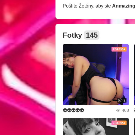
Pošlite Žetóny, aby ste
Anmazin
Fotky
145
ZDARMA
2
👽👽👽👽👽
468
ZDARMA