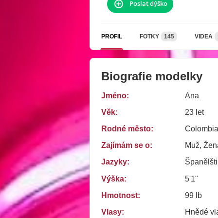
Poslat dýško
PROFIL
FOTKY
145
VIDEA
Biografie modelky
Jméno:
Ana
Věk:
23 let
Rodné město:
Colombia
Zajímám se o:
Muž, Žena
Jazyky:
Španělšt
Výška:
5'1"
Hmotnost:
99 lb
Vlasy:
Hnědé vl