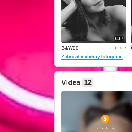
3
B&W❤️‍🔥
783
Zobrazit všechny fotografie
Videa
12
79 Žetonů