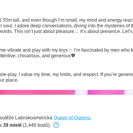
1.55m tall, and even though I’m small, my mind and energy reach f
 soul. I adore deep conversations, diving into the mysteries of 
subtle — what resonates bey
me vibrate and play with my toys ✨ I’m fascinated by men who 
attentive, chivalrous, and generous💖
 role-play. I value my time, my limits, and respect. If you’re gen
our place.
soutěže Latinskoamerická
Queen of Queens
.
na
39 místě
(1,446 bodů).