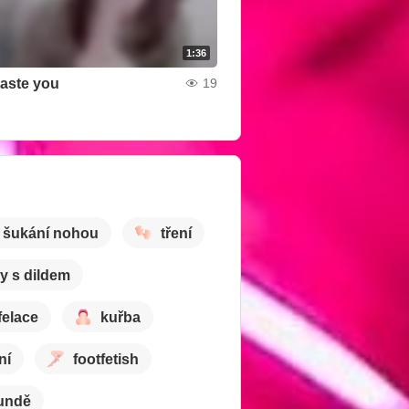
1:36
taste you
19
šukání nohou
tření
y s dildem
felace
kuřba
ní
footfetish
undě