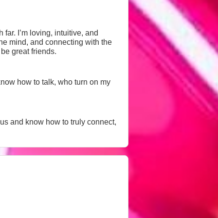
ar. I’m loving, intuitive, and
the mind, and connecting with the
ond words. This isn’t just about pleasure… it’s about presence. Let’s be great friends.
know how to talk, who turn on my
erous and know how to truly connect,