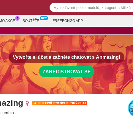
MO AKCE
SOUTĚŽE
FREEBONGO APP
Vytvořte si účet a začněte chatovat s
Anmazing!
ZAREGISTROVAT SE
azing
Colombia