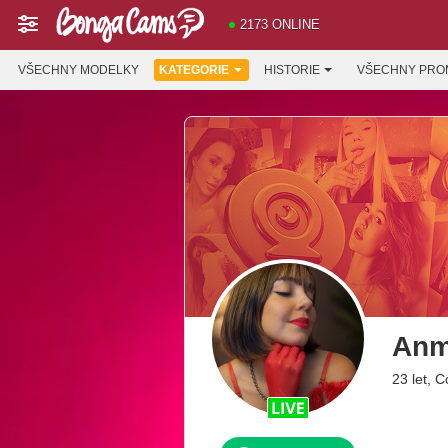
2173 ONLINE
VŠECHNY MODELKY
KATEGORIE
HISTORIE
VŠECHNY PRO
Anm
23 let, 