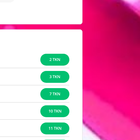
2 TKN
3 TKN
7 TKN
10 TKN
11 TKN