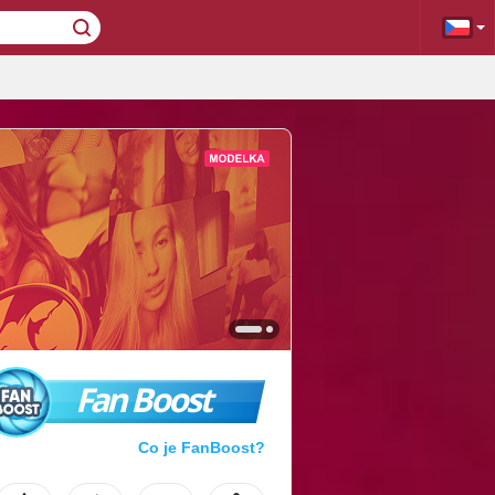
Fan Boost
Co je FanBoost?