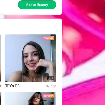
Poslat žetony
ZDARMA
6
❤️‍🔥Yo ❤️‍🔥
9
863
ZDARMA