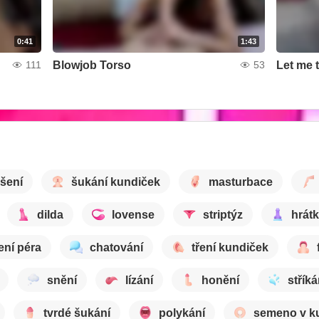
0:41
1:43
Blowjob Torso
Let me 
111
53
šení
šukání kundiček
masturbace
dilda
lovense
striptýz
hrátk
ení péra
chatování
tření kundiček
snění
lízání
honění
stříká
tvrdé šukání
polykání
semeno v k