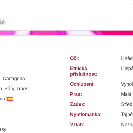
12
Oči:
Hněd
Etnická
Hisp
příslušnost:
, Cartagena
Ochlupení:
Vyho
, Páry, Trans
Prsa:
Malá
ina
Zadek:
Střed
Nymfomanka:
Tajn
Vztah:
Neza
asy