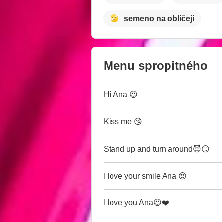
semeno na obličeji
Menu spropitného
Hi Ana 😍
Kiss me 😘
Stand up and turn around😈😏
I love your smile Ana 😍
I love you Ana😍❤️