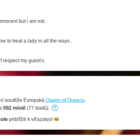
innocent but i am not .
 to treat a lady in all the ways .
 respect my guest's.
ní soutěže Evropská
Queen of Queens
.
na
592 místě
(77 bodů).
hole
priblížili k
víťazstvu!