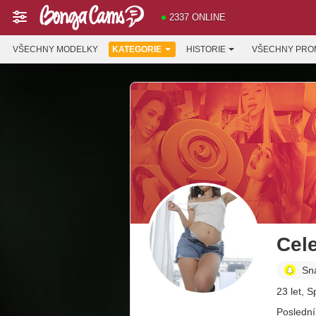
2337 ONLINE
VŠECHNY MODELKY
KATEGORIE
HISTORIE
VŠECHNY PRO
Cele
Sn
23 let, S
Poslední