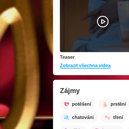
Teaser
Zobrazit všechna videa
Zájmy
potěšení
prstění
chatování
tření