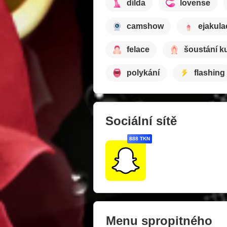
dilda
lovense
camshow
ejakula
felace
šoustání k
polykání
flashing
Sociální sítě
888 TKN
Menu spropitného