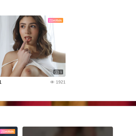
ZDARMA
1
1
1921
ZDARMA