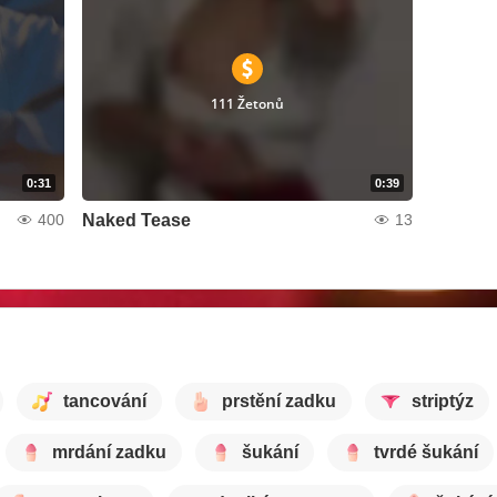
111 Žetonů
0:31
0:39
Naked Tease
400
13
tancování
prstění zadku
striptýz
mrdání zadku
šukání
tvrdé šukání