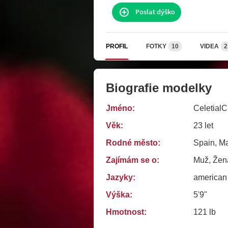
Poslat dýško
PROFIL
FOTKY
10
VIDEA
2
Biografie modelky
Jméno:
CeletialC
Věk:
23 let
Rodné město:
Spain, M
Zajímám se o:
Muž, Žena
Jazyky:
american
Výška:
5'9"
Hmotnost:
121 lb