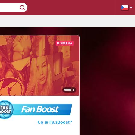
Fan Boost
Co je FanBoost?