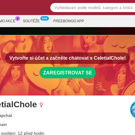
MO AKCE
SOUTĚŽE
FREEBONGO APP
Vytvořte si účet a začněte chatovat s
CeletialChole!
ZAREGISTROVAT SE
tialChole
apchat
pain
 vysílání: 12 před hodin