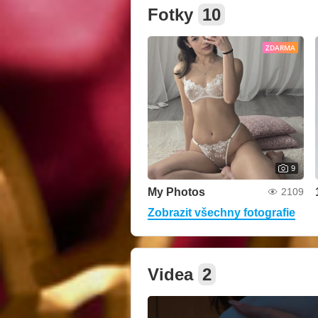
Fotky
10
ZDARMA
9
My Photos
2109
Zobrazit všechny fotografie
Videa
2