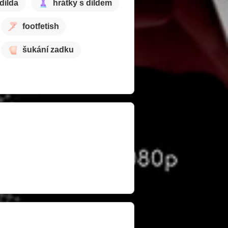
dilda
hrátky s dildem
footfetish
šukání zadku