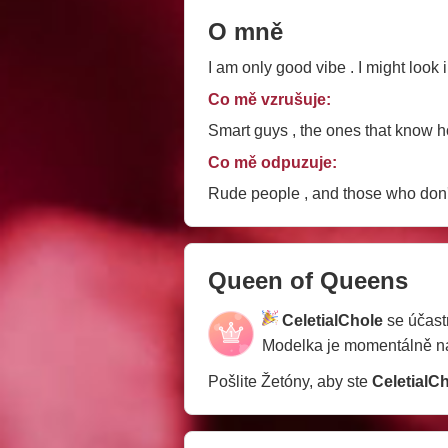
O mně
I am only good vibe . I might look 
Co mě vzrušuje:
Smart guys , the ones that know how
Co mě odpuzuje:
Rude people , and those who don't
Queen of Queens
CeletialChole
se účast
Modelka je momentálně 
Pošlite Žetóny, aby ste
CeletialC