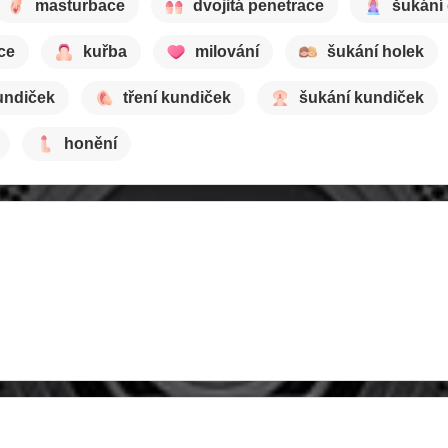
masturbace
dvojitá penetrace
šukání 
ce
kuřba
milování
šukání holek
undiček
tření kundiček
šukání kundiček
honění