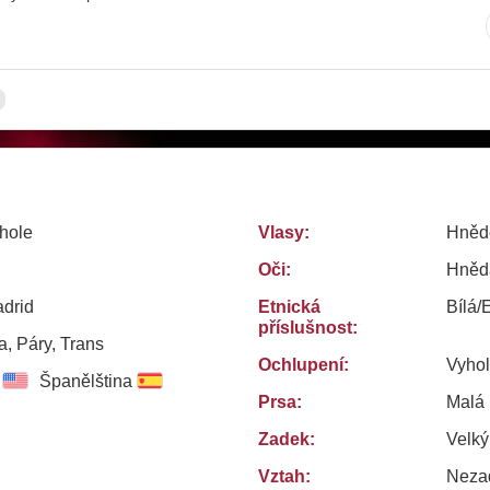
hole
Vlasy:
Hněd
Oči:
Hněd
adrid
Etnická
Bílá/
příslušnost:
, Páry, Trans
Ochlupení:
Vyho
Španělština
Prsa:
Malá
Zadek:
Velký
Vztah:
Neza