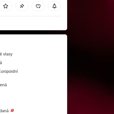
é vlasy
á
Europoidní
lená
daná