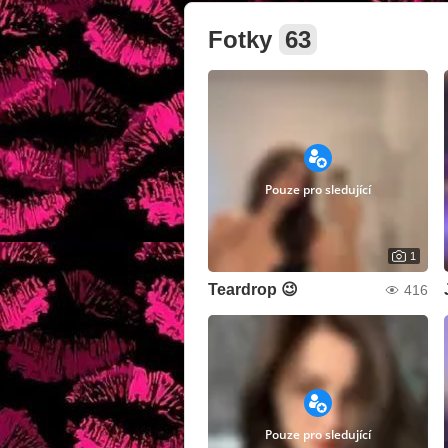
Fotky
63
Pouze pro sledující
1
Teardrop 😉
416
Pouze pro sledující