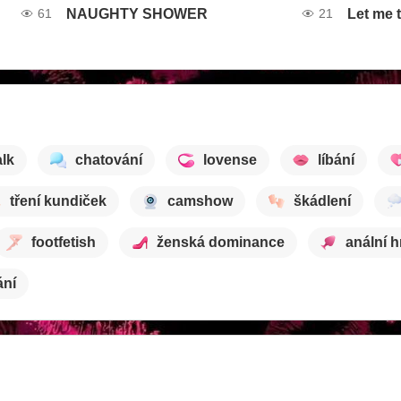
NAUGHTY SHOWER
Let me 
61
21
alk
chatování
lovense
líbání
tření kundiček
camshow
škádlení
footfetish
ženská dominance
anální h
ání