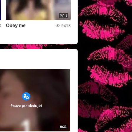
1
Obey me
0
9418
Pouze pro sledující
0:31