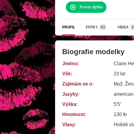
Poslat dýško
PROFIL
FOTKY
63
VIDEA
2
Biografie modelky
Jméno:
Claire He
Věk:
23 let
Zajímám se o:
Muž, Žena
Jazyky:
american
Výška:
5'5"
Hmotnost:
130 lb
Vlasy:
Hnědé vl