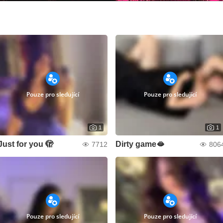
Pouze pro sledující
Pouze pro sledující
1
1
Just for you 🫣
Dirty game🫦
7712
806
Pouze pro sledující
Pouze pro sledující