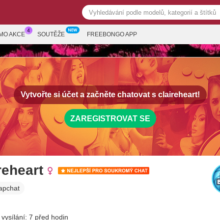
MO AKCE
SOUTĚŽE
FREEBONGO APP
Vytvořte si účet a začněte chatovat s
claireheart!
ZAREGISTROVAT SE
reheart
apchat
 vysílání: 7 před hodin