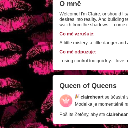
O mně
Welcome! I'm Claire, or should I s
desires into reality. And building t
watch from the shadows ... come c
Co mě vzrušuje:
A little mistery, a little danger and 
Co mě odpuzuje:
Losing control too quickly- I love 
Queen of Queens
claireheart
se účastní 
Modelka je momentálně 
Pošlite Žetóny, aby ste
clairehear