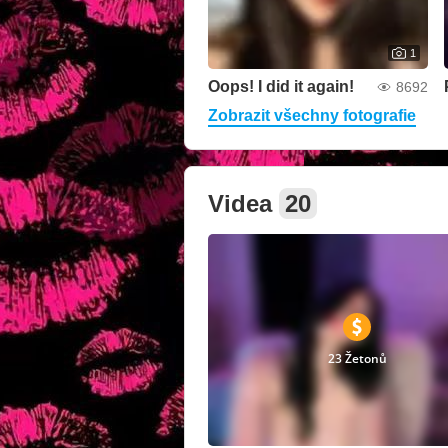
1
Oops! I did it again!
8692
Zobrazit všechny fotografie
Videa
20
23 Žetonů