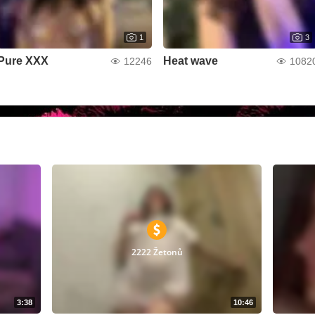
1
3
Pure XXX
Heat wave
12246
1082
2222 Žetonů
3:38
10:46