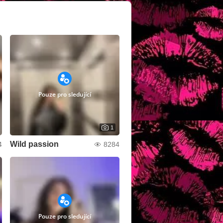
Pouze pro sledující
1
Wild passion
4
8284
Pouze pro sledující