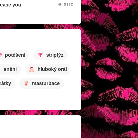
tease you
6110
potěšení
striptýz
snění
hluboký orál
rátky
masturbace