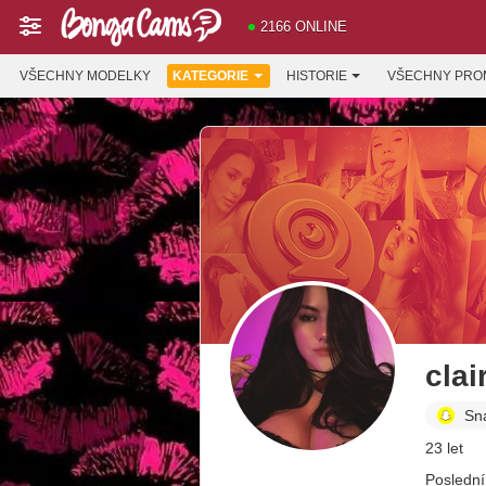
2166 ONLINE
VŠECHNY MODELKY
KATEGORIE
HISTORIE
VŠECHNY PRO
clai
Sn
23 let
Poslední