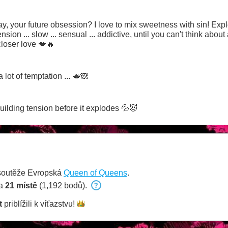
ay, your future obsession? I love to mix sweetness with sin! Expl
ension ... slow ... sensual ... addictive, until you can't think abou
loser love 💋🔥
a lot of temptation ... 🫦🙈
building tension before it explodes 💦😈
soutěže Evropská
Queen of Queens
.
na
21 místě
(1,192 bodů).
t
priblížili k
víťazstvu!