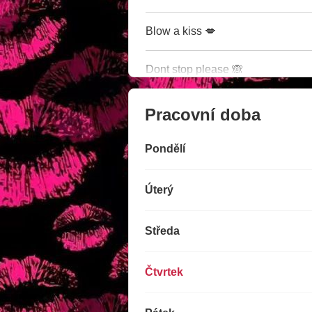
Blow a kiss 💋
Dont stop please 🙈
Pracovní doba
Pondělí
Úterý
Středa
Čtvrtek