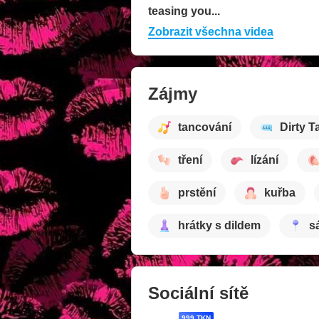
teasing you...
Zobrazit všechna videa
Zájmy
tancování
Dirty T
tření
lízání
prstění
kuřba
hrátky s dildem
s
Sociální sítě
999 TKN