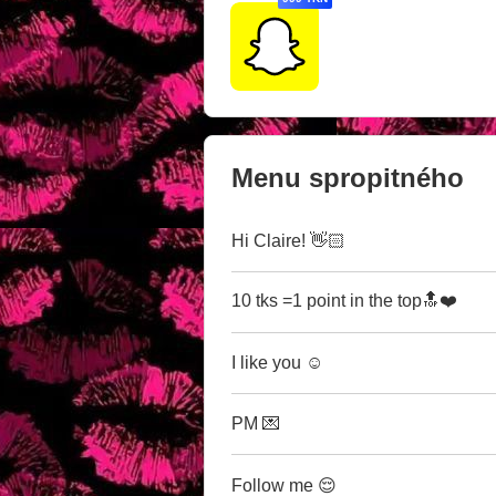
Menu spropitného
Hi Claire! 👋🏻
10 tks =1 point in the top🔝❤️
I like you ☺️
PM 💌
Follow me 😌