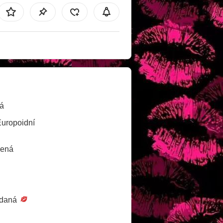
á
Europoidní
lená
daná