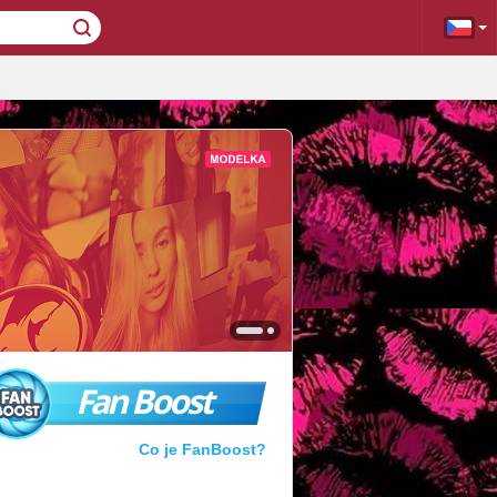
Fan Boost
Co je FanBoost?