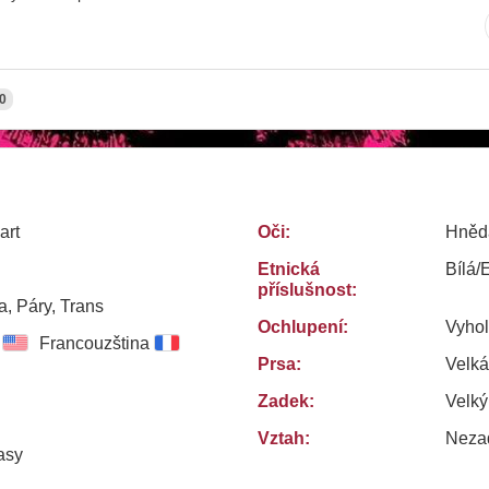
0
art
Oči:
Hněd
Etnická
Bílá/
příslušnost:
, Páry, Trans
Ochlupení:
Vyho
Francouzština
Prsa:
Velká
Zadek:
Velký
Vztah:
Neza
asy