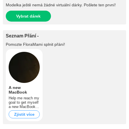
Modelka ještě nemá žádné virtuální dárky. Pošlete ten první!
Vybrat dárek
Seznam Přání -
Pomozte
FloraMami
splnit přání!
A new
MacBook
Help me reach my
goal to get myself
a new MacBook,
keep tipping, let's
Zjistit více
go!