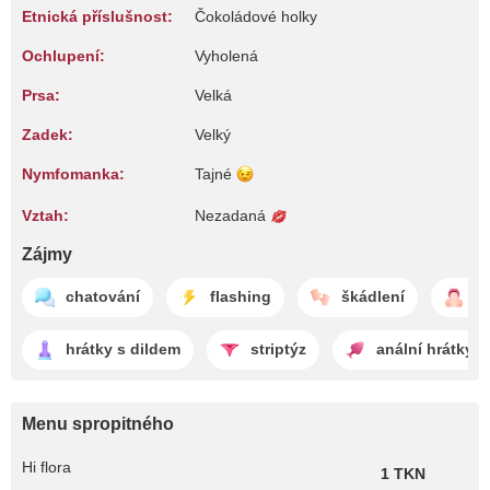
Etnická příslušnost:
Čokoládové holky
Ochlupení:
Vyholená
Prsa:
Velká
Zadek:
Velký
Nymfomanka:
Tajné
Vztah:
Nezadaná
Zájmy
chatování
flashing
škádlení
k
hrátky s dildem
striptýz
anální hrátky
Menu spropitného
Hi flora
1 TKN