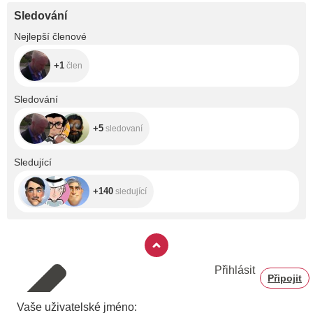
Sledování
+1
Nejlepší členové
+1
člen
+5
Sledování
+5
sledovaní
+140
Sledující
+140
sledující
Přihlásit
Připojit
Vaše uživatelské jméno: