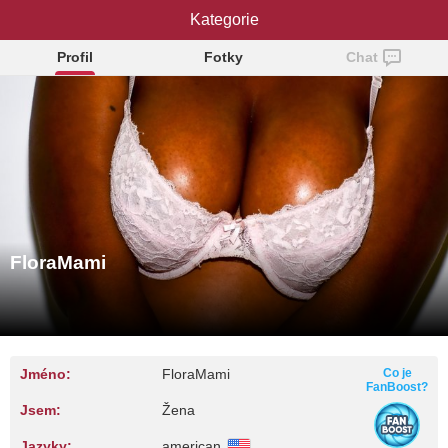
FloraMami
Kategorie
Profil
Fotky
Chat
FloraMami
Jméno:
FloraMami
Co je
FanBoost?
Jsem:
Žena
Jazyky:
american