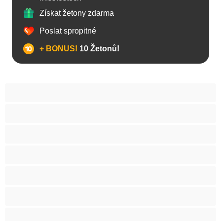
Získat žetony zdarma
Poslat spropitné
+ BONUS!
10 Žetonů!
Anál
Arabky
Asijská
Babičky
Baculky
BBW
Blond vlasy