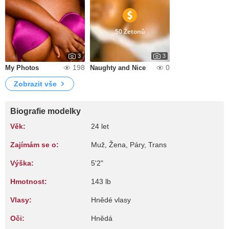
50 Žetonů
3
3
198
0
My Photos
Naughty and Nice
Zobrazit vše
Biografie modelky
Věk:
24 let
Zajímám se o:
Muž, Žena, Páry, Trans
Výška:
5'2"
Hmotnost:
143 lb
Vlasy:
Hnědé vlasy
Oči:
Hnědá