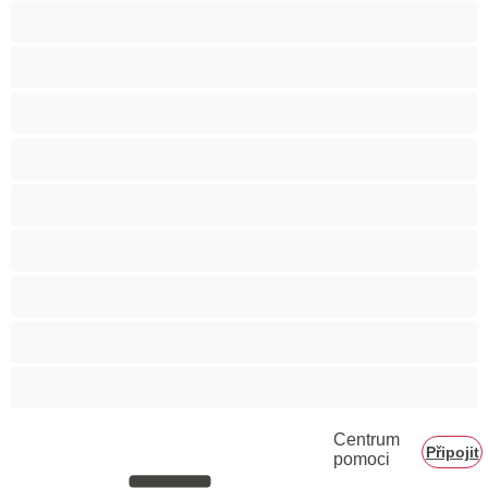
Svalnaté holky
Těhotné holky
Velká prsa
Velké zadky
Vysokoškolačky
Zralé ženy
Zrzka
Čokoládové holky
Školačky 18+
Centrum
Připojit
pomoci