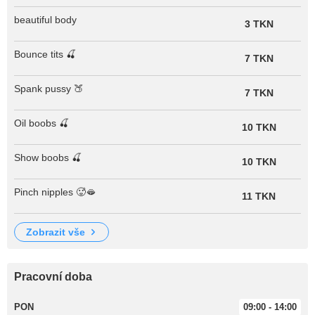
beautiful body
3 TKN
Bounce tits 🍒
7 TKN
Spank pussy 🍑
7 TKN
Oil boobs 🍒
10 TKN
Show boobs 🍒
10 TKN
Pinch nipples 🥵🫦
11 TKN
zobrazit vše
Pracovní doba
PON
09:00 - 14:00