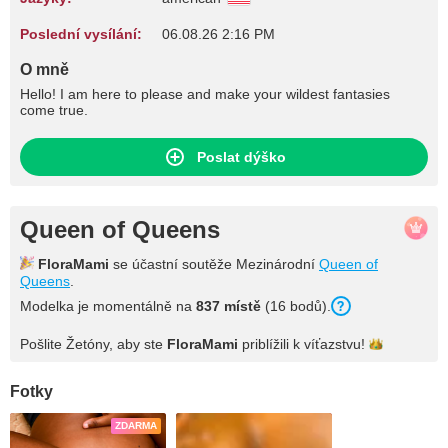
Poslední vysílání:
06.08.26 2:16 PM
O mně
Hello! I am here to please and make your wildest fantasies
come true.
Poslat dýško
Queen of Queens
FloraMami
se účastní soutěže Mezinárodní
Queen of
Queens
.
Modelka je momentálně na
837 místě
(16 bodů).
Pošlite Žetóny, aby ste
FloraMami
priblížili k
víťazstvu!
Fotky
ZDARMA