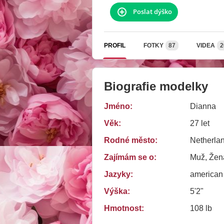
Poslat dýško
PROFIL
FOTKY
87
VIDEA
2
Biografie modelky
Jméno:
Dianna
Věk:
27 let
Rodné město:
Netherla
Zajímám se o:
Muž, Žena
Jazyky:
american
Výška:
5'2"
Hmotnost:
108 lb