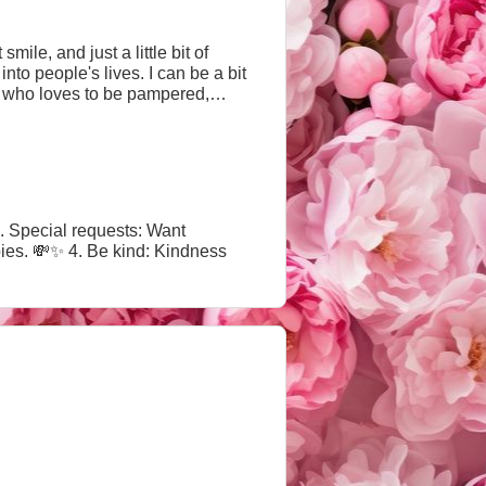
ile, and just a little bit of
to people's lives. I can be a bit
irl who loves to be pampered,
mile. 💖 Come say hi, grab a seat,