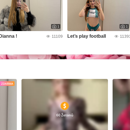
1
1
Dianna !
Let’s play football
11109
1139
ZDARMA
60 Žetonů