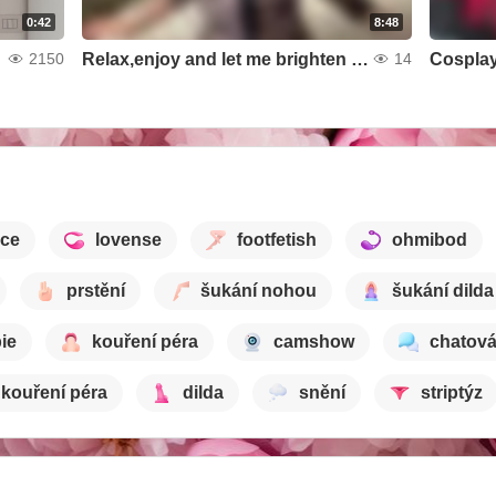
0:42
8:48
Relax,enjoy and let me brighten your day.
Cosplay
2150
14
ace
lovense
footfetish
ohmibod
prstění
šukání nohou
šukání dilda
ie
kouření péra
camshow
chatová
kouření péra
dilda
snění
striptýz