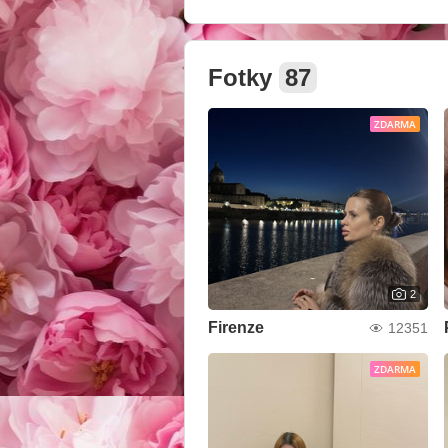
Fotky
87
ZDARMA
2
Firenze
12351
ZDARMA