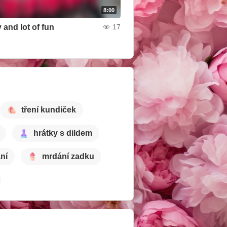
8:00
 and lot of fun
17
tření kundiček
hrátky s dildem
ní
mrdání zadku