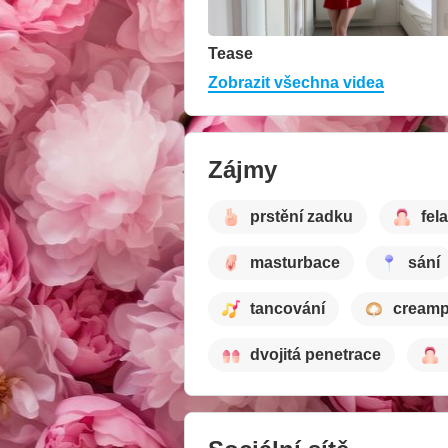
Tease
Zobrazit všechna videa
Zájmy
prstění zadku
fel
masturbace
sání
tancování
creamp
dvojitá penetrace