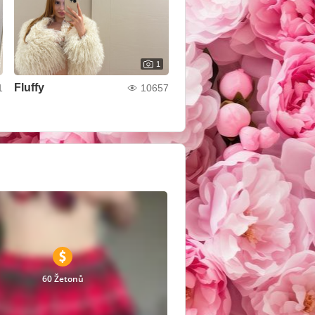
1
Fluffy
1
10657
60 Žetonů