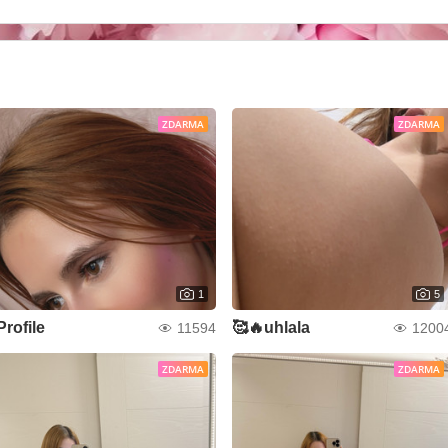
ZDARMA
ZDARMA
1
5
Profile
🥰🔥uhlala
11594
1200
ZDARMA
ZDARMA