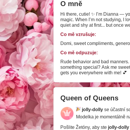
O mně
Hi there, cutie! ✨ I’m Dianna — you
magic. When I’m not studying, I lo
quiet and shy at first... but once
spoiled, and taken care of. My fa
Co mě vzrušuje:
and let’s get to know each other!
Domi, sweet compliments, generos
Co mě odpuzuje:
Rude behavior and bad manners. RULES : 1. 
something special? Ask me sweetly in a tip note! 💌 3. Show some love: Please don'
gets you everywhere with me! 💕
Queen of Queens
jolly-dolly
se účastní 
Modelka je momentálně 
Pošlite Žetóny, aby ste
jolly-dolly