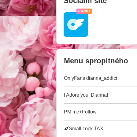
Sociální sítě
ZDARMA
Menu spropitného
OnlyFans dianna_addict
I Adore you, Dianna!
PM me+Follow
🍆Small cock TAX