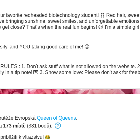
r favorite redheaded biotechnology student! 🧬 Red hair, sweet sm
ve bringing sunshine, sweet smiles, and unforgettable emotions in
 we get close? That’s when the real fun begins! 😉 I’m a simple g
vorite skill? Knowing exactly how to surprise you and make you s
 Let's make some sweet memories together... 🔥
ity, and YOU taking good care of me! 😉
Don't ask stuff what is not allowed on the website. 2. Special requests: Want
t ask for freebies. 💸✨ 4. Be kind: Kindness
soutěže Evropská
Queen of Queens
.
na
173 místě
(381 bodů).
priblížili k
víťazstvu!