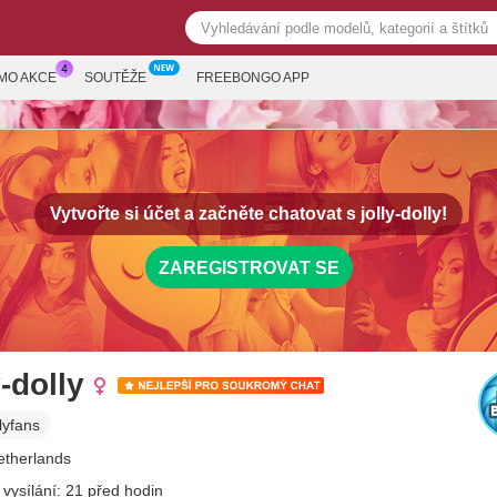
MO AKCE
SOUTĚŽE
FREEBONGO APP
Vytvořte si účet a začněte chatovat s
jolly-dolly!
ZAREGISTROVAT SE
y-dolly
lyfans
Netherlands
 vysílání: 21 před hodin