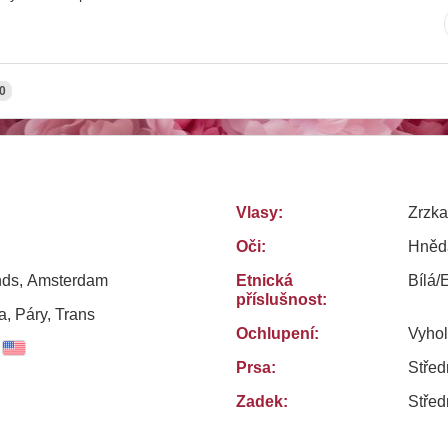
0
Vlasy:
Zrzka
Oči:
Hněd
nds, Amsterdam
Etnická
Bílá/
příslušnost:
, Páry, Trans
Ochlupení:
Vyho
Prsa:
Střed
Zadek:
Střed