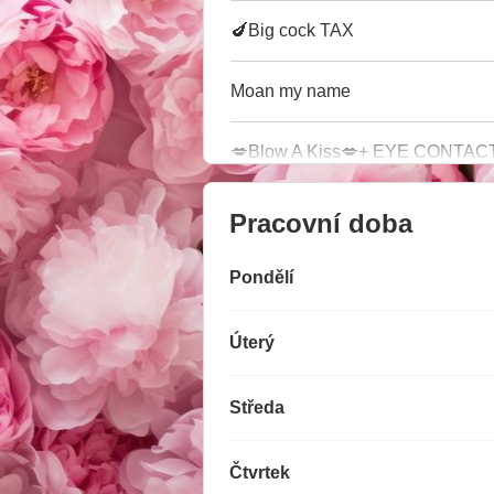
🍆Big cock TAX
Moan my name
💋Blow A Kiss💋+ EYE CONTAC
Pracovní doba
Pondělí
Úterý
Středa
Čtvrtek