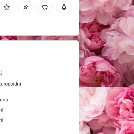
á
Europoidní
lená
ní
ní