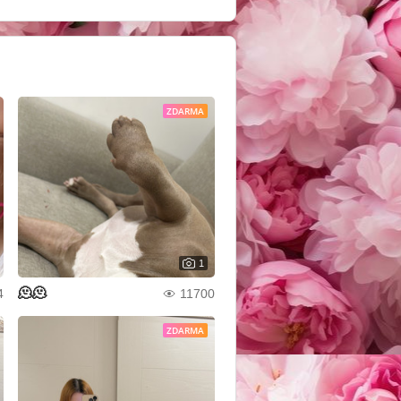
ZDARMA
1
🫠🫠
4
11700
ZDARMA