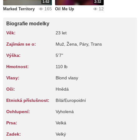
1:52
2:32
165
12
Marked Territory
Oil Me Up
Biografie modelky
Věk:
23 let
Zajímám se o:
Muž, Žena, Páry, Trans
Výška:
5'7"
Hmotnost:
110 lb
Vlasy:
Blond vlasy
Oči:
Hnědá
Etnická příslušnost:
Bílá/Europoidní
Ochlupení:
Vyholená
Prsa:
Velká
Zadek:
Velký