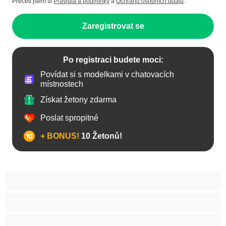
Přečetl jsem si
Pravidla a podmínky
a
Ochranu osobních údajů
.
Zaregistrovat se
Po registraci budete moci:
Povídat si s modelkami v chatovacích
místnostech
Získat žetony zdarma
Poslat spropitné
+ BONUS!
10 Žetonů!
Anál
Arabky
Asijská