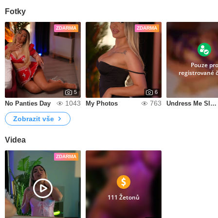
Fotky
ZDARMA
ZDARMA
Pouze pr
registrované 
5
6
1043
763
No Panties Day
My Photos
Undress Me Slowly
Zobrazit vše
Videa
ZDARMA
111 Žetonů