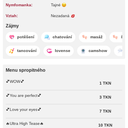
Nymfomanka:
Tajné
Vztah:
Nezadaná
Zájmy
potěšení
chatování
masáž
šká
tancování
lovense
camshow
s
Menu spropitného
💕WOW💕
1 TKN
💕You are perfect💕
3 TKN
💕Love your eyes💕
7 TKN
🔥Ultra High Tease🔥
10 TKN