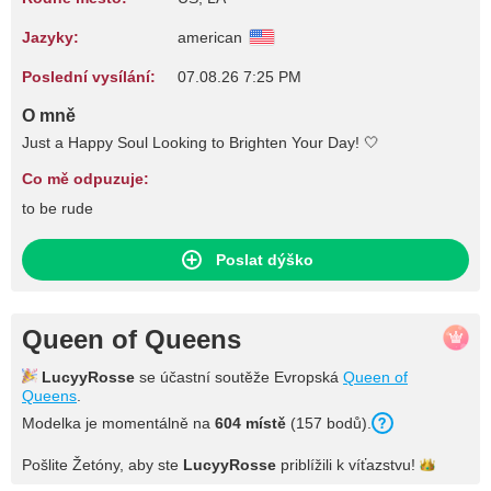
Jazyky:
american
Poslední vysílání:
07.08.26 7:25 PM
O mně
Just a Happy Soul Looking to Brighten Your Day! 🤍
Co mě odpuzuje:
to be rude
Poslat dýško
Queen of Queens
LucyyRosse
se účastní soutěže Evropská
Queen of
Queens
.
Modelka je momentálně na
604 místě
(157 bodů).
Pošlite Žetóny, aby ste
LucyyRosse
priblížili k
víťazstvu!