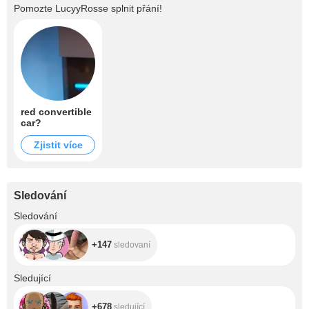
Pomozte
LucyyRosse
splnit přání!
red convertible
car?
Zjistit více
Sledování
+147
Sledování
+147
sledovaní
+678
Sledující
+678
sledující