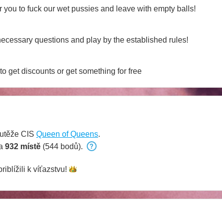
or you to fuck our wet pussies and leave with empty balls!
ecessary questions and play by the established rules!
to get discounts or get something for free
outěže CIS
Queen of Queens
.
na
932 místě
(544 bodů).
riblížili k
víťazstvu!