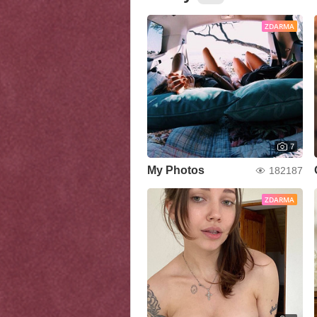
ZDARMA
7
My Photos
182187
ZDARMA