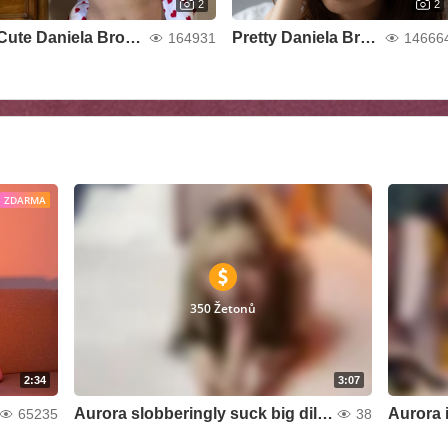
2
2
Cute Daniela Brooks
Pretty Daniela Brooks
164931
14666
ZDARMA
350 Žetonů
2:34
3:07
Aurora slobberingly suck big dildo
65235
38