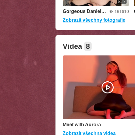
2
Gorgeous Daniela Brooks
161610
Zobrazit všechny fotografie
Videa
8
Meet with Aurora
Zobrazit všechna videa