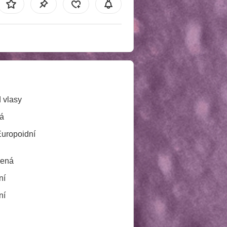
 vlasy
á
Europoidní
lená
ní
ní