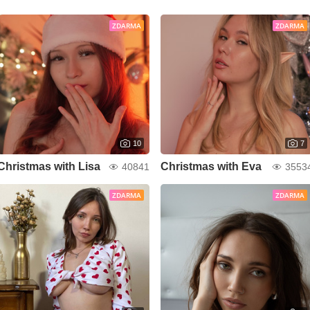
ZDARMA
ZDARMA
10
7
Christmas with Lisa
Christmas with Eva
40841
3553
ZDARMA
ZDARMA